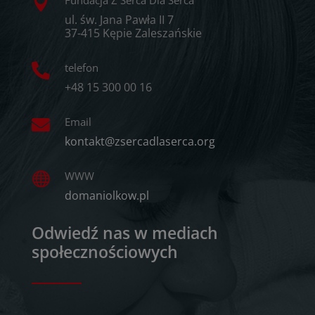

ul. św. Jana Pawła II 7
37-415 Kępie Zaleszańskie
telefon

+48 15 300 00 16
Email

kontakt@zsercadlaserca.org
WWW

domaniolkow.pl
Odwiedź nas w mediach
społecznościowych