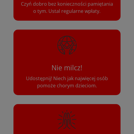
Czyń dobro bez konieczności pamiętania
o tym. Ustal regularne wpłaty.
Nie milcz!
Udostępnij! Niech jak najwięcej osób
pomoże chorym dzieciom.