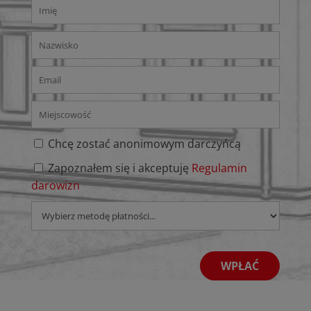
Chcę zostać anonimowym darczyńcą
Zapoznałem się i akceptuję
Regulamin
darowizn
WPŁAĆ