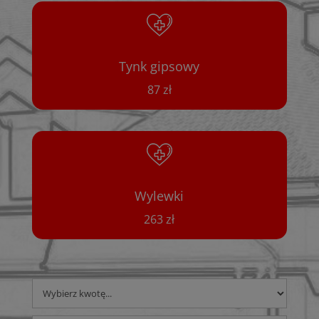
Tynk gipsowy
87 zł
Wylewki
263 zł