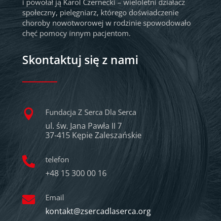
i powołał ją Karol Czernecki – wieloletni działacz
społeczny, pielęgniarz, którego doświadczenie
choroby nowotworowej w rodzinie spowodowało
chęć pomocy innym pacjentom.
Skontaktuj się z nami
Fundacja Z Serca Dla Serca

ul. św. Jana Pawła II 7
37-415 Kępie Zaleszańskie
telefon

+48 15 300 00 16
Email

kontakt@zsercadlaserca.org