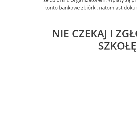
ze zbiórki z Organizatorem. Wpłaty są p
konto bankowe zbiórki, natomiast doku
NIE CZEKAJ I ZG
SZKOŁĘ