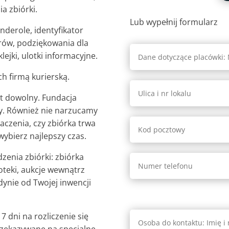
a zbiórki.
Lub wypełnij formularz
nderole, identyfikator
rów, podziękowania dla
jki, ulotki informacyjne.
ch firmą kurierską.
t dowolny. Fundacja
ny. Również nie narzucamy
aczenia, czy zbiórka trwa
wybierz najlepszy czas.
enia zbiórki: zbiórka
oteki, aukcje wewnątrz
dynie od Twojej inwencji
 dni na rozliczenie się