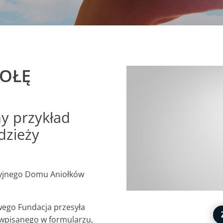
KOŁĘ
y przykład
dzieży
cyjnego Domu Aniołków
wego Fundacja przesyła
 wpisanego w formularzu,