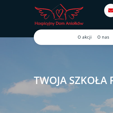
O akcji
O nas
TWOJA SZKOŁA