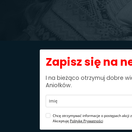
Zapisz się na n
I na bieżąco otrzymuj dobre 
Aniołków.
Chcę otrzymywać informacje o postępach akcji 
Akceptuję
Politykę Prywatności