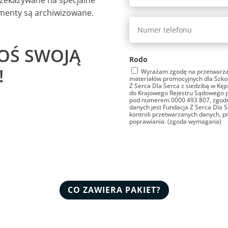
rzekazywane na specjalne
menty są archiwizowane.
ŁOŚ SWOJĄ
Rodo
!
Wyrażam zgodę na przetwarza
materiałów promocyjnych dla Szko
Z Serca Dla Serca z siedzibą w Kępi
do Krajowego Rejestru Sądowego 
pod numerem 0000 493 807, zgod
danych jest Fundacja Z Serca Dla 
kontroli przetwarzanych danych, p
poprawiania. (zgoda wymagana)
A
l
t
CO ZAWIERA PAKIET?
e
r
n