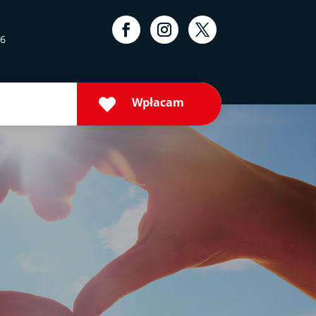
16
Wpłacam
