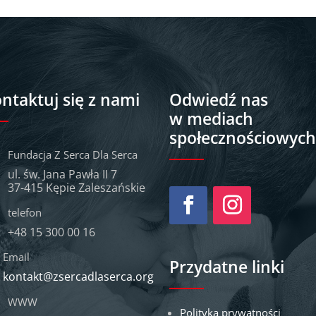
a
t
i
v
e
ntaktuj się z nami
Odwiedź nas
:
w mediach
społecznościowyc
Fundacja Z Serca Dla Serca
ul. św. Jana Pawła II 7
37-415 Kępie Zaleszańskie
telefon
+48 15 300 00 16
Email
Przydatne linki
kontakt@zsercadlaserca.org
WWW
Polityka prywatności