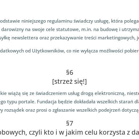
podstawie niniejszego regulaminu świadczy usługę, która poleg
e darowizny na swoje cele statutowe, m.in. na budowę i utrzy
syłkę newslettera oraz przekazywanie treści marketingowych, j
dodatkowych od Użytkowników, co nie wyłącza możliwości pobier
§6
[strzeż się!]
kie wiążą się ze świadczeniem usług drogą elektroniczną, niest
tego typu portale. Fundacja będzie dokładała wszelkich starań 
wy rozsądek oraz prosi o zgłaszanie wszelkich podejrzeń dotyc
§7
owych, czyli kto i w jakim celu korzysta z d