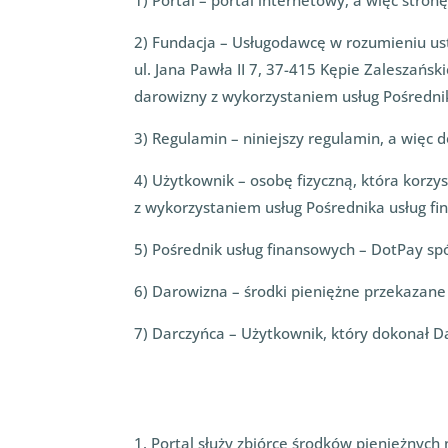
1) Portal – portal internetowy, a więc stron
2) Fundacja – Usługodawcę w rozumieniu usta
ul. Jana Pawła II 7, 37-415 Kępie Zaleszańs
darowizny z wykorzystaniem usług Pośredni
3) Regulamin – niniejszy regulamin, a więc 
4) Użytkownik – osobę fizyczną, która korz
z wykorzystaniem usług Pośrednika usług f
5) Pośrednik usług finansowych – DotPay sp
6) Darowizna – środki pieniężne przekazane
7) Darczyńca – Użytkownik, który dokonał D
1. Portal służy zbiórce środków pieniężnyc