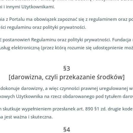
i i innymi Użytkownikami.
ia z Portalu ma obowiązek zapoznać się z regulaminem oraz pol
ści regulaminu oraz polityki prywatności.
ać postanowień Regulaminu oraz polityki prywatności. Fundac
ług elektroniczną (przez którą rozumie się udostępnienie możl
§3
[darowizna, czyli przekazanie środków]
e dokonuje darowizny, a więc czynności prawnej uregulowanej 
ątkowych Użytkownika na rzecz obdarowanego pod tytułem daro
skutkuje wypełnieniem przesłanek art. 890 §1 zd. drugie kodek
 jest ważna i skuteczna.
§4