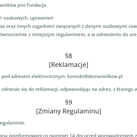
ników jest Fundacja.
ch osobowych, uprawnień
ania oraz innych zagadnień związanych z danymi osobowymi zaw
ównocześnie z niniejszym regulaminem, a w odniesieniu do ure
§8
[Reklamacje]
i pod adresem elektronicznym:
kontakt@domaniolkow.pl
ni odniesie się do reklamacji, odpowiadając na adres, z którego
§9
[Zmiany Regulaminu]
egulaminie.
taną poinformowani co najmniej 14 dni przed wprowadzeniem 