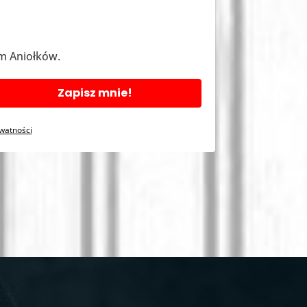
m Aniołków.
Zapisz mnie!
ywatności