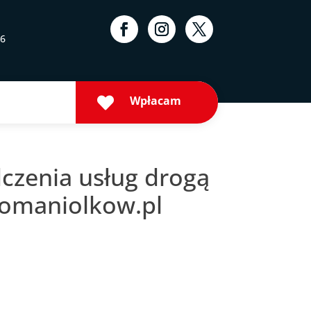
16
Wpłacam

czenia usług drogą
domaniolkow.pl