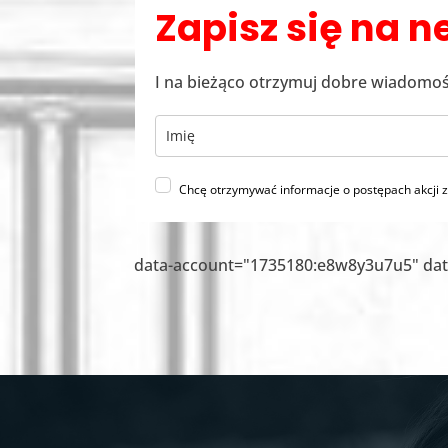
Zapisz się na n
I na bieżąco otrzymuj dobre wiadomoś
Chcę otrzymywać informacje o postępach akcji 
data-account="1735180:e8w8y3u7u5" dat