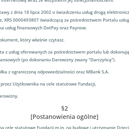
ę internetową wraz ze wszystkimi jej funkcjonalnościami.
wy z dnia 18 lipca 2002 o świadczeniu usług drogą elektronicz
kie, KRS 0000493807 świadczącą za pośrednictwem Portalu usług
ka usług finansowych DotPay oraz Paynow.
dokument, który właśnie czytasz.
ysta z usług oferowanych za pośrednictwem portalu lub dokonu
inansowych (po dokonaniu Darowizny zwany “Darczyńcą”).
ółka z ograniczoną odpowiedzialności oraz MBank S.A.
 przez Użytkownika na cele statutowe Fundacji,
arowizny.
§2
[Postanowienia ogólne]
h na cele statutowe Fundacji m.in. na budowę i utrzymanie Dz