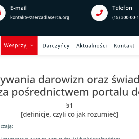
E-mail
Telefon


kontakt@zsercadlaserca.org
(15) 300-00-
Wesprzyj
Darczyńcy
Aktualności
Kontakt
ywania darowizn oraz świad
 za pośrednictwem portalu 
§1
[definicje, czyli co jak rozumieć]
czają: