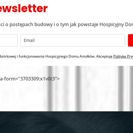
ewsletter
ci o postępach budowy i o tym jak powstaje Hospicyjny Do
zbiórkowej i funkcjonowania Hospicyjnego Domu Aniołków. Akceptuję
Politykę Pr
a-form="3703309:x1v0t3">