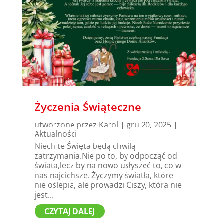
Życzenia Świąteczne
utworzone przez
Karol
|
gru 20, 2025
|
Aktualności
Niech te Święta będą chwilą
zatrzymania.Nie po to, by odpocząć od
świata,lecz by na nowo usłyszeć to, co w
nas najcichsze. Życzymy światła, które
nie oślepia, ale prowadzi Ciszy, która nie
jest...
CZYTAJ DALEJ