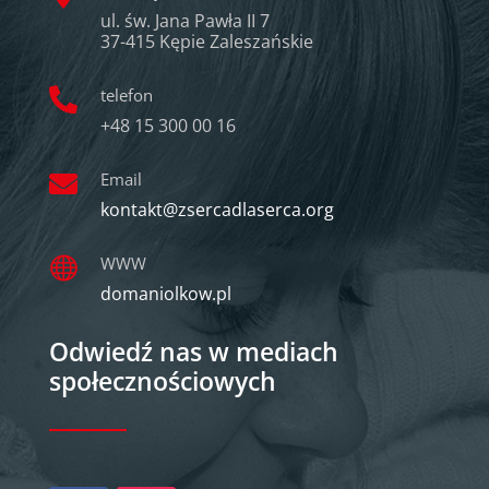
ul. św. Jana Pawła II 7
37-415 Kępie Zaleszańskie
telefon

+48 15 300 00 16
Email

kontakt@zsercadlaserca.org
WWW

domaniolkow.pl
Odwiedź nas w mediach
społecznościowych