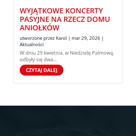
WYJĄTKOWE KONCERTY
PASYJNE NA RZECZ DOMU
ANIOŁKÓW
utworzone przez
Karol
|
mar 29, 2026
|
Aktualności
W dniu 29 kwietnia, w Niedzielę Palmową,
odbyły się dwa...
CZYTAJ DALEJ