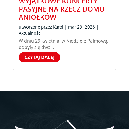
WYJĄTKOWE KONCERTY
PASYJNE NA RZECZ DOMU
ANIOŁKÓW
utworzone przez
Karol
|
mar 29, 2026
|
Aktualności
W dniu 29 kwietnia, w Niedzielę Palmową,
odbyły się dwa...
CZYTAJ DALEJ