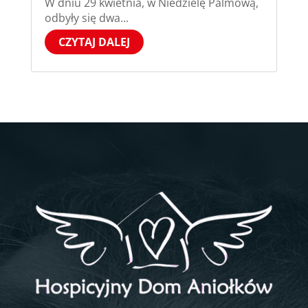
W dniu 29 kwietnia, w Niedzielę Palmową,
odbyły się dwa...
CZYTAJ DALEJ