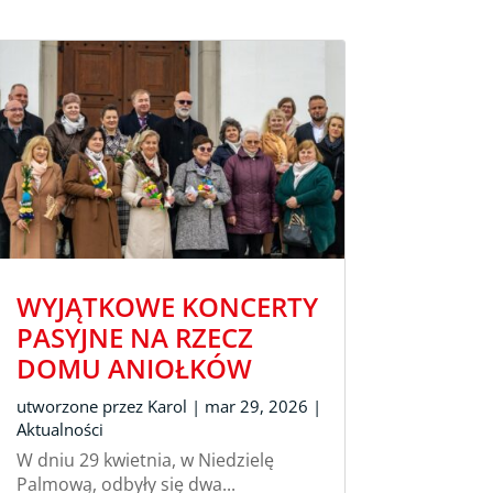
WYJĄTKOWE KONCERTY
PASYJNE NA RZECZ
DOMU ANIOŁKÓW
utworzone przez
Karol
|
mar 29, 2026
|
Aktualności
W dniu 29 kwietnia, w Niedzielę
Palmową, odbyły się dwa...