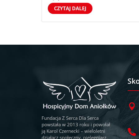
CZYTAJ DALEJ
Sko

Fundacja Z Serca Dla Serca
powstała w 2013 roku i powołał
ją Karol Czernecki – wieloletni

działacz społeczny, pielęgniarz,