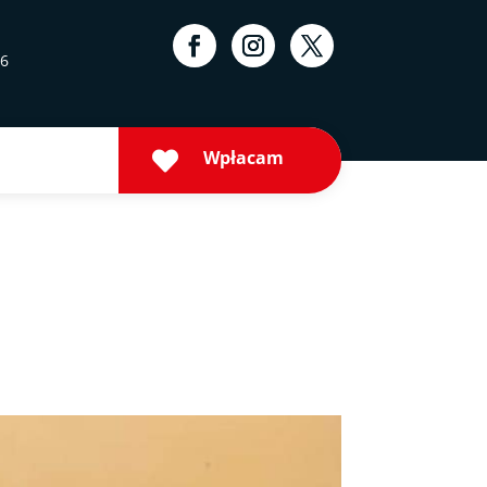
16
Wpłacam
