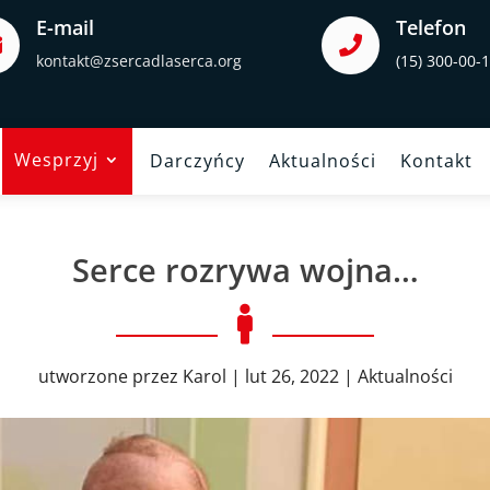
E-mail
Telefon


kontakt@zsercadlaserca.org
(15) 300-00-
Wesprzyj
Darczyńcy
Aktualności
Kontakt
Serce rozrywa wojna…

utworzone przez
Karol
|
lut 26, 2022
|
Aktualności