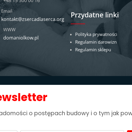
+48 15 300 00 16
Email
Przydatne linki
kontakt@zsercadlaserca.org
WWW
Polityka prywatności
domaniolkow.pl
Regulamin darowizn
Regulamin sklepu
ewsletter
wiadomości o postępach budowy i o tym jak po