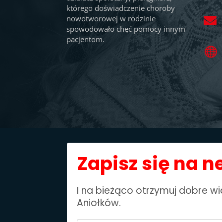
którego doświadczenie choroby
nowotworowej w rodzinie

spowodowało chęć pomocy innym
pacjentom.

Zapisz się na n
I na bieżąco otrzymuj dobre 
Aniołków.