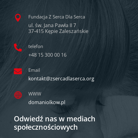
Fundacja Z Serca Dla Serca

ul. św. Jana Pawła II 7
37-415 Kępie Zaleszańskie
telefon

+48 15 300 00 16
Email

kontakt@zsercadlaserca.org
WWW

domaniolkow.pl
Odwiedź nas w mediach
społecznościowych