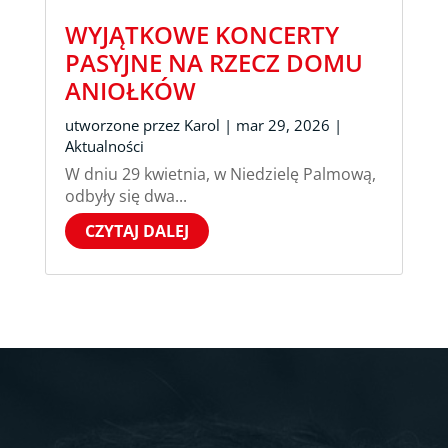
WYJĄTKOWE KONCERTY
PASYJNE NA RZECZ DOMU
ANIOŁKÓW
utworzone przez
Karol
|
mar 29, 2026
|
Aktualności
W dniu 29 kwietnia, w Niedzielę Palmową,
odbyły się dwa...
CZYTAJ DALEJ