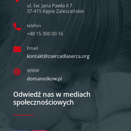
ul. św. Jana Pawła II 7
37-415 Kępie Zaleszańskie
telefon

+48 15 300 00 16
Email

kontakt@zsercadlaserca.org
WWW

domaniolkow.pl
Odwiedź nas w mediach
społecznościowych