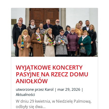
WYJĄTKOWE KONCERTY
PASYJNE NA RZECZ DOMU
ANIOŁKÓW
utworzone przez
Karol
|
mar 29, 2026
|
Aktualności
W dniu 29 kwietnia, w Niedzielę Palmową,
odbyły się dwa...