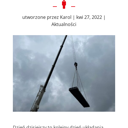

utworzone przez
Karol
|
kwi 27, 2022
|
Aktualności
Dzień dzisiejszy to kolejny dzień układania