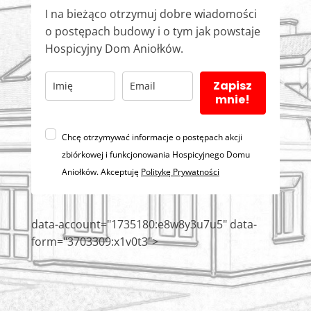
I na bieżąco otrzymuj dobre wiadomości
o postępach budowy i o tym jak powstaje
Hospicyjny Dom Aniołków.
Zapisz
mnie!
Chcę otrzymywać informacje o postępach akcji
zbiórkowej i funkcjonowania Hospicyjnego Domu
Aniołków. Akceptuję
Politykę Prywatności
data-account="1735180:e8w8y3u7u5" data-
form="3703309:x1v0t3">