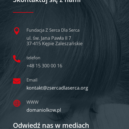
Fundacja Z Serca Dla Serca

ul. św. Jana Pawła II 7
37-415 Kępie Zaleszańskie
telefon

+48 15 300 00 16
Email

kontakt@zsercadlaserca.org
WWW

domaniolkow.pl
Odwiedź nas w mediach