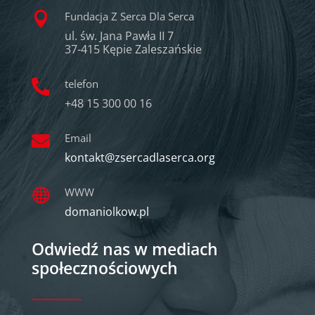
Fundacja Z Serca Dla Serca

ul. św. Jana Pawła II 7
37-415 Kępie Zaleszańskie
telefon

+48 15 300 00 16
Email

kontakt@zsercadlaserca.org
WWW

domaniolkow.pl
Odwiedź nas w mediach
społecznościowych