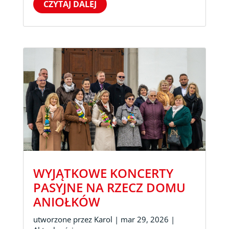
CZYTAJ DALEJ
WYJĄTKOWE KONCERTY
PASYJNE NA RZECZ DOMU
ANIOŁKÓW
utworzone przez
Karol
|
mar 29, 2026
|