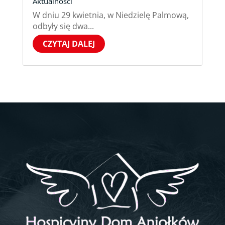
Aktualności
W dniu 29 kwietnia, w Niedzielę Palmową,
odbyły się dwa...
CZYTAJ DALEJ