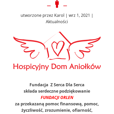

utworzone przez
Karol
|
wrz 1, 2021
|
Aktualności
F
undacja
Z
S
erca
D
la
S
erca
sk
łada serdeczne podziękowanie
FUNDACJI ORLEN
za przekazaną pomoc finansową, pomoc,
życzliwość, zrozumienie, ofiarność,