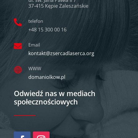
ul. św. Jana Pawła II 7
37-415 Kępie Zaleszańskie
telefon

+48 15 300 00 16
Email

kontakt@zsercadlaserca.org
WWW

domaniolkow.pl
Odwiedź nas w mediach
społecznościowych