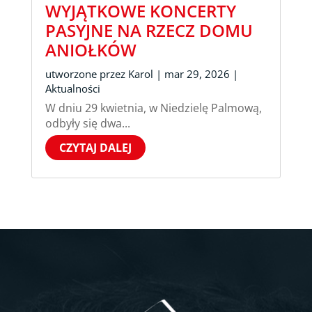
WYJĄTKOWE KONCERTY
PASYJNE NA RZECZ DOMU
ANIOŁKÓW
utworzone przez
Karol
|
mar 29, 2026
|
Aktualności
W dniu 29 kwietnia, w Niedzielę Palmową,
odbyły się dwa...
CZYTAJ DALEJ