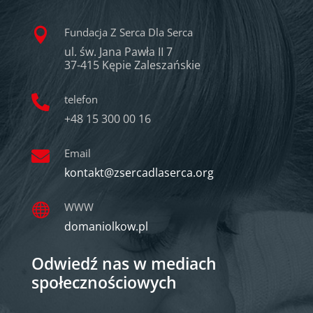
Fundacja Z Serca Dla Serca

ul. św. Jana Pawła II 7
37-415 Kępie Zaleszańskie
telefon

+48 15 300 00 16
Email

kontakt@zsercadlaserca.org
WWW

domaniolkow.pl
Odwiedź nas w mediach
społecznościowych